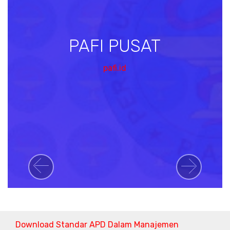
PAFI PUSAT
pafi.id
Previous
Next
Download Standar APD Dalam Manajemen